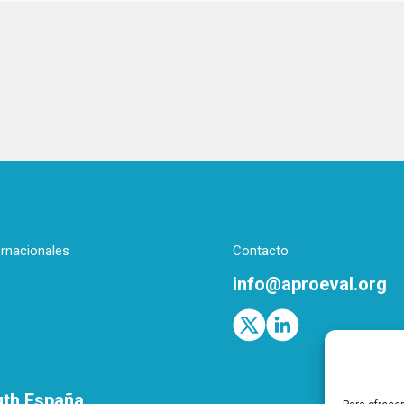
ernacionales
Contacto
info@aproeval.org
uth España