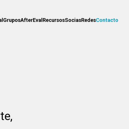
al
Grupos
AfterEval
Recursos
Socias
Redes
Contacto
te,