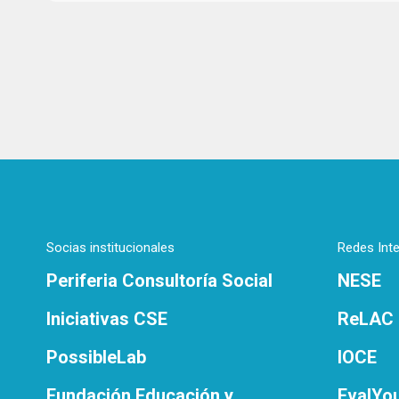
Socias institucionales
Redes Int
Periferia Consultoría Social
NESE
Iniciativas CSE
ReLAC
PossibleLab
IOCE
Fundación Educación y
EvalYo