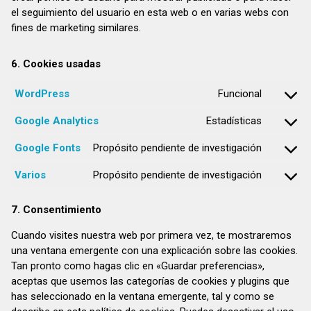
el seguimiento del usuario en esta web o en varias webs con
fines de marketing similares.
6. Cookies usadas
WordPress
Funcional
Consent
to
Google Analytics
Estadísticas
Consent
service
to
wordpre
Google Fonts
Propósito pendiente de investigación
Consent
service
to
google-
Varios
Propósito pendiente de investigación
Consent
service
analytics
to
google-
7. Consentimiento
service
fonts
varios
Cuando visites nuestra web por primera vez, te mostraremos
una ventana emergente con una explicación sobre las cookies.
Tan pronto como hagas clic en «Guardar preferencias»,
aceptas que usemos las categorías de cookies y plugins que
has seleccionado en la ventana emergente, tal y como se